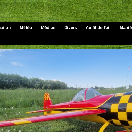
mation
Météo
Médias
Divers
Au fil de l'air
Manif