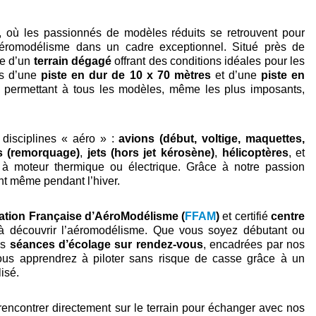
, où les passionnés de modèles réduits se retrouvent pour
aéromodélisme dans un cadre exceptionnel. Situé près de
se d’un
terrain dégagé
offrant des conditions idéales pour les
s d’une
piste en dur de 10 x 70 mètres
et d’une
piste en
, permettant à tous les modèles, même les plus imposants,
 disciplines « aéro » :
avions (début, voltige, maquettes,
s (remorquage)
,
jets
(hors jet kérosène)
,
hélicoptères
, et
nt à moteur thermique ou électrique. Grâce à notre passion
t même pendant l’hiver.
ation Française d’AéroModélisme (
FFAM
)
et certifié
centre
 à découvrir l’aéromodélisme. Que vous soyez débutant ou
es
séances d’écolage sur rendez-vous
, encadrées par nos
ous apprendrez à piloter sans risque de casse grâce à un
isé.
rencontrer directement sur le terrain pour échanger avec nos