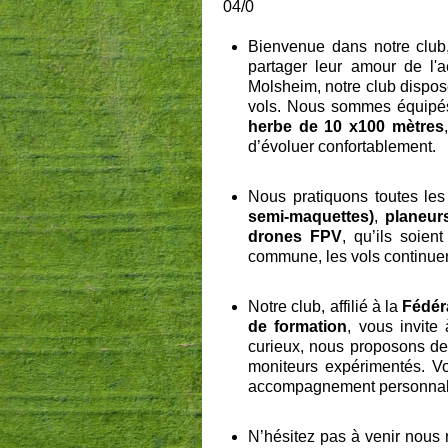
04/0
Bienvenue dans notre club
partager leur amour de l'
Molsheim, notre club dispo
vols. Nous sommes équipé
herbe de 10 x100 mètres
d’évoluer confortablement.
Nous pratiquons toutes les
semi-maquettes)
,
planeur
drones FPV
, qu’ils soie
commune, les vols continuen
Notre club, affilié à la
Fédér
de formation
, vous invite
curieux, nous proposons d
moniteurs expérimentés. V
accompagnement personnal
N’hésitez pas à venir nous 