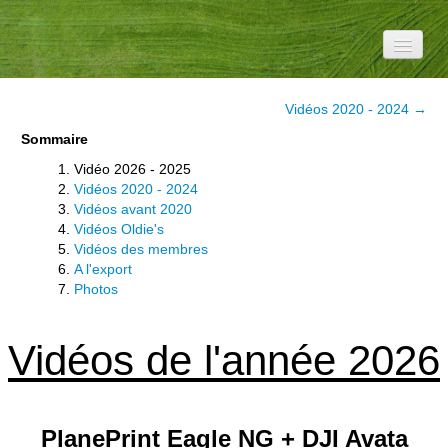
Accueil
Vidéos 2020 - 2024 →
Le Club
Sommaire
Vidéo 2026 - 2025
Information
Vidéos 2020 - 2024
Vidéos avant 2020
Météo
Vidéos Oldie's
Vidéos des membres
Médias
A l'export
Photos
Divers
Au fil de l'air
Vidéos de l'année 2026
Manifs
YouTube
PlanePrint Eagle NG + DJI Avata