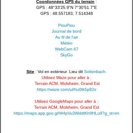
Coordonnées GPS du terrain
:
GPS : 48°33'25.9"N 7°30'51.7"E
GPS : 48.557183, 7.514348
PiouPiou
Journal de bord
Au fil de l'air
Météo
WebCam 67
SkyGo
Site
: Vol en extérieur. Lieu dit
Sottenbach
.
Utilisez Waze pour aller à :
Terrain ACM, Molsheim, Grand Est
https://waze.com/ul/hu0tk5p82s
Utilisez GoogleMaps pour aller à :
Terrain ACM, Molsheim, Grand Est
https://maps.app.goo.gl/W4pVu3WddtKh9HLu9?g_st=im