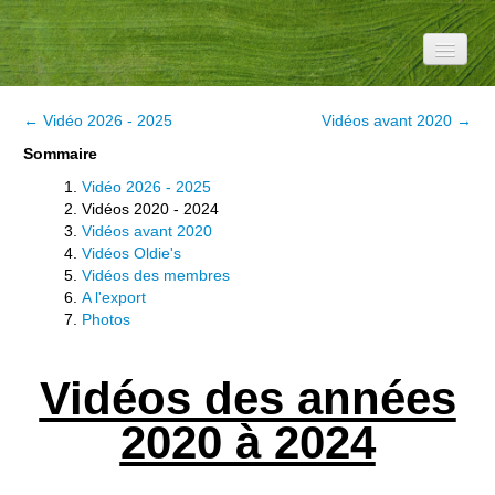
Accueil
← Vidéo 2026 - 2025
Vidéos avant 2020 →
Le Club
Sommaire
Vidéo 2026 - 2025
Information
Vidéos 2020 - 2024
Vidéos avant 2020
Météo
Vidéos Oldie's
Vidéos des membres
Médias
A l'export
Photos
Divers
Au fil de l'air
Vidéos des années
Manifs
2020 à 2024
YouTube