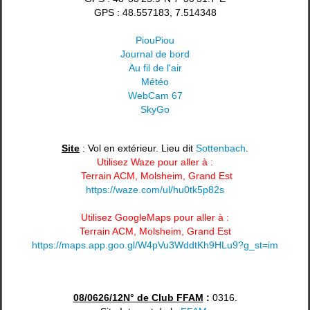
GPS : 48.557183, 7.514348
PiouPiou
Journal de bord
Au fil de l'air
Météo
WebCam 67
SkyGo
Site
: Vol en extérieur. Lieu dit
Sottenbach
.
Utilisez Waze pour aller à :
Terrain ACM, Molsheim, Grand Est
https://waze.com/ul/hu0tk5p82s
Utilisez GoogleMaps pour aller à :
Terrain ACM, Molsheim, Grand Est
https://maps.app.goo.gl/W4pVu3WddtKh9HLu9?g_st=im
08/0626/12N° de Club FFAM
:
0316.