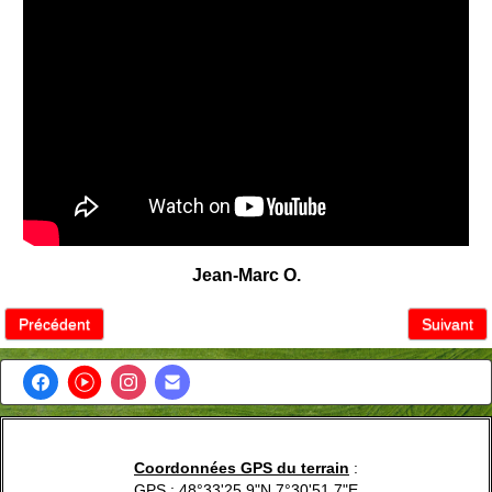
Jean-Marc O.
Précédent
Suivant
Coordonnées GPS du terrain
:
GPS : 48°33'25.9"N 7°30'51.7"E